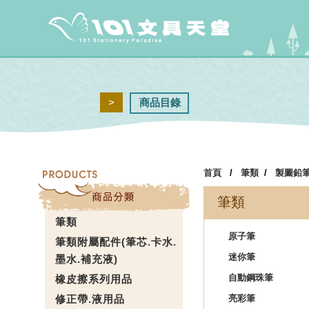
>
商品目錄
首頁
/
筆類
/
製圖鉛
筆類
筆類
原子筆
筆類附屬配件(筆芯.卡水.
迷你筆
墨水.補充液)
自動鋼珠筆
橡皮擦系列用品
修正帶.液用品
亮彩筆