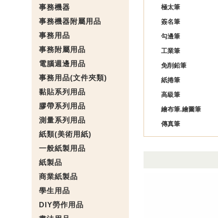
事務機器
極太筆
事務機器附屬用品
簽名筆
事務用品
勾邊筆
事務附屬用品
工業筆
電腦週邊用品
免削鉛筆
事務用品(文件夾類)
紙捲筆
黏貼系列用品
高級筆
膠帶系列用品
繪布筆.繪圖筆
測量系列用品
傳真筆
紙類(美術用紙)
一般紙製用品
紙製品
商業紙製品
學生用品
DIY勞作用品