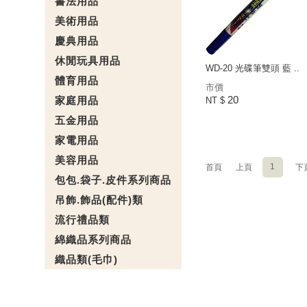
書法用品
美術用品
慶典用品
休閒玩具用品
WD-20 光碟筆雙頭 藍 ..
體育用品
市價
20
家庭用品
NT $
五金用品
家電用品
美容用品
1
首頁
上頁
下
包包.袋子.皮件系列商品
吊飾.飾品(配件)類
流行禮品類
綿織品系列商品
織品類(毛巾)