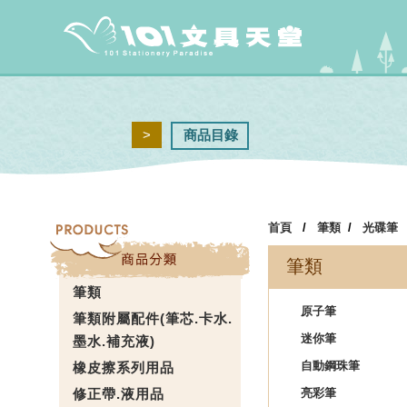
>
商品目錄
首頁
/
筆類
/
光碟筆
筆類
筆類
原子筆
筆類附屬配件(筆芯.卡水.
迷你筆
墨水.補充液)
自動鋼珠筆
橡皮擦系列用品
修正帶.液用品
亮彩筆