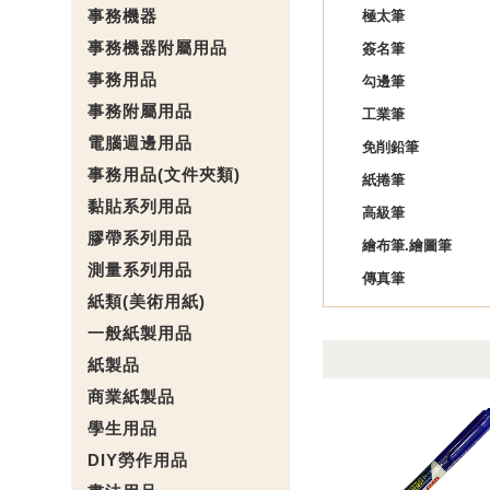
事務機器
極太筆
事務機器附屬用品
簽名筆
事務用品
勾邊筆
事務附屬用品
工業筆
電腦週邊用品
免削鉛筆
事務用品(文件夾類)
紙捲筆
黏貼系列用品
高級筆
膠帶系列用品
繪布筆.繪圖筆
測量系列用品
傳真筆
紙類(美術用紙)
一般紙製用品
紙製品
商業紙製品
學生用品
DIY勞作用品