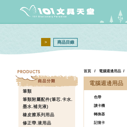
>
商品目錄
首頁
/
電腦週邊用品
電腦週邊用品
筆類
色帶
筆類附屬配件(筆芯.卡水.
讀卡機
墨水.補充液)
轉換器
橡皮擦系列用品
修正帶.液用品
記憶卡