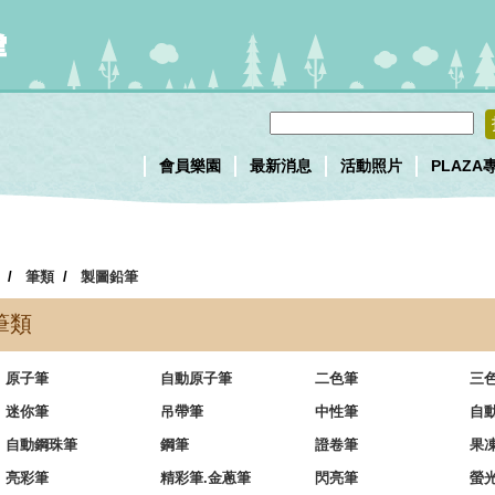
會員樂園
最新消息
活動照片
PLAZA
/
筆類
/
製圖鉛筆
筆類
原子筆
自動原子筆
二色筆
三
迷你筆
吊帶筆
中性筆
自
自動鋼珠筆
鋼筆
證卷筆
果
亮彩筆
精彩筆.金蔥筆
閃亮筆
螢