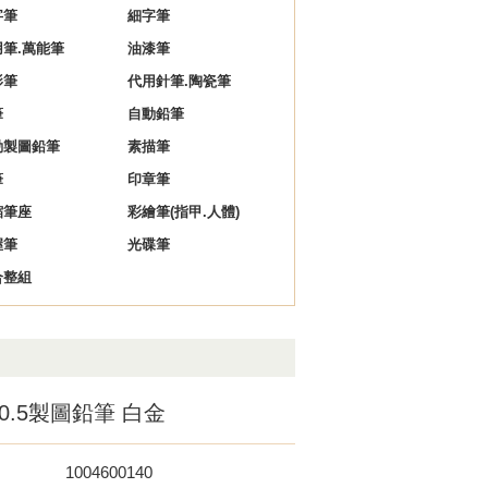
字筆
細字筆
用筆.萬能筆
油漆筆
影筆
代用針筆.陶瓷筆
筆
自動鉛筆
動製圖鉛筆
素描筆
筆
印章筆
縮筆座
彩繪筆(指甲.人體)
握筆
光碟筆
合整組
0 0.5製圖鉛筆 白金
1004600140