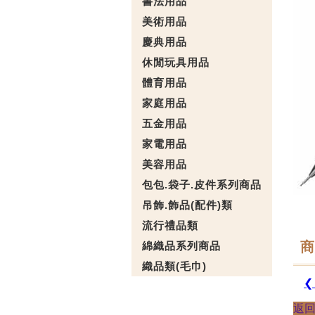
書法用品
美術用品
慶典用品
休閒玩具用品
體育用品
家庭用品
五金用品
家電用品
美容用品
包包.袋子.皮件系列商品
吊飾.飾品(配件)類
流行禮品類
商
綿織品系列商品
織品類(毛巾)
❮
返