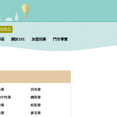
找商品
專區
關於101
加盟招募
門市導覽
色筆
四色筆
動中性筆
鋼珠筆
凍筆
粉彩筆
光筆
麥克筆