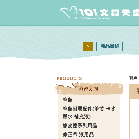
>
商品目錄
首頁
筆類
筆類附屬配件(筆芯.卡水.
墨水.補充液)
橡皮擦系列用品
修正帶.液用品