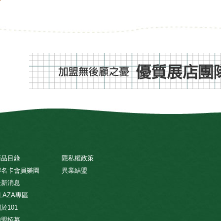
商品目錄
隱私權政策
聯名卡會員樂園
異業結盟
最新消息
LAZA專區
於101
加盟招募