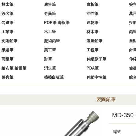
極太筆
廣告筆
白板筆
簽
簽名筆
奇異筆
油性筆
萬
勾邊筆
POP筆.海報筆
速乾筆
投
工業筆
木工筆
材木筆
鉛
免削鉛筆
魔術鉛筆
製圖鉛筆
自
紙捲筆
美工筆
工程筆
針
高級筆
對筆
伸縮原子筆
伸
繪布筆.繪圖筆
消失筆
PDA筆
健
傳真筆
擦擦白板筆
伸縮中性筆
綜
製圖鉛筆
MD-35
編號