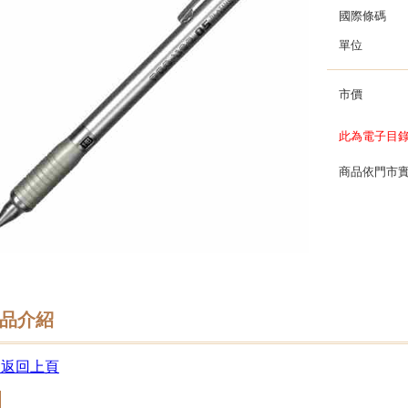
國際條碼
單位
市價
此為電子目
商品依門市
品介紹
 返回上頁
回