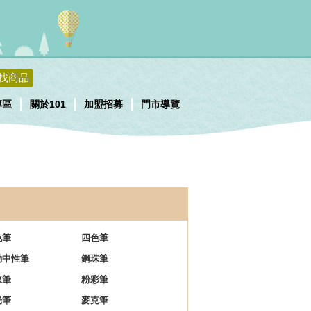
找商品
專區
關於101
加盟招募
門市導覽
色筆
四色筆
動中性筆
鋼珠筆
凍筆
粉彩筆
光筆
麥克筆