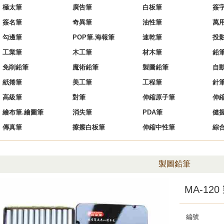
極太筆
廣告筆
白板筆
簽
簽名筆
奇異筆
油性筆
萬
勾邊筆
POP筆.海報筆
速乾筆
投
工業筆
木工筆
材木筆
鉛
免削鉛筆
魔術鉛筆
製圖鉛筆
自
紙捲筆
美工筆
工程筆
針
高級筆
對筆
伸縮原子筆
伸
繪布筆.繪圖筆
消失筆
PDA筆
健
傳真筆
擦擦白板筆
伸縮中性筆
綜
製圖鉛筆
MA-12
編號