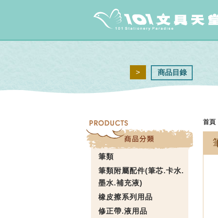
>
商品目錄
首頁
筆類
筆類附屬配件(筆芯.卡水.
墨水.補充液)
橡皮擦系列用品
修正帶.液用品