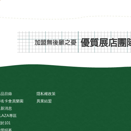
商品目錄
隱私權政策
聯名卡會員樂園
異業結盟
最新消息
LAZA專區
於101
加盟招募