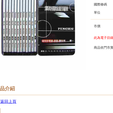
國際條碼
單位
市價
此為電子目
商品依門市
品介紹
 返回上頁
回