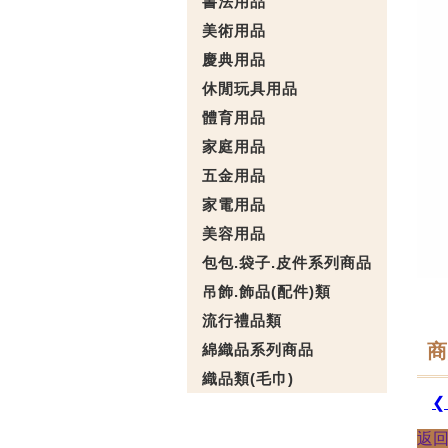
書法用品
美術用品
慶典用品
休閒玩具用品
體育用品
家庭用品
五金用品
家電用品
美容用品
包包.袋子.皮件系列商品
吊飾.飾品(配件)類
流行禮品類
商
綿織品系列商品
織品類(毛巾)
❮
返