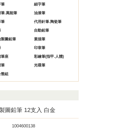
字筆
細字筆
用筆.萬能筆
油漆筆
影筆
代用針筆.陶瓷筆
筆
自動鉛筆
動製圖鉛筆
素描筆
筆
印章筆
縮筆座
彩繪筆(指甲.人體)
握筆
光碟筆
合整組
0 製圖鉛筆 12支入 白金
1004600138