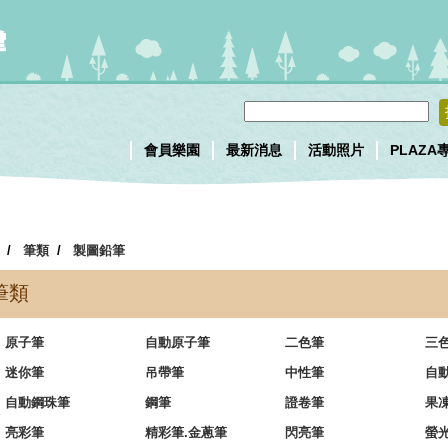
會員樂園
最新消息
活動照片
PLAZA
/
筆類
/
製圖鉛筆
筆類
原子筆
自動原子筆
二色筆
三
迷你筆
吊帶筆
中性筆
自
自動鋼珠筆
鋼筆
證卷筆
果
亮彩筆
精彩筆.金蔥筆
閃亮筆
螢