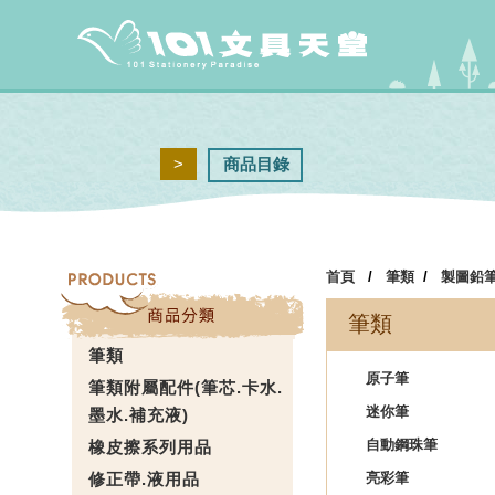
>
商品目錄
首頁
/
筆類
/
製圖鉛
筆類
筆類
原子筆
筆類附屬配件(筆芯.卡水.
迷你筆
墨水.補充液)
自動鋼珠筆
橡皮擦系列用品
修正帶.液用品
亮彩筆