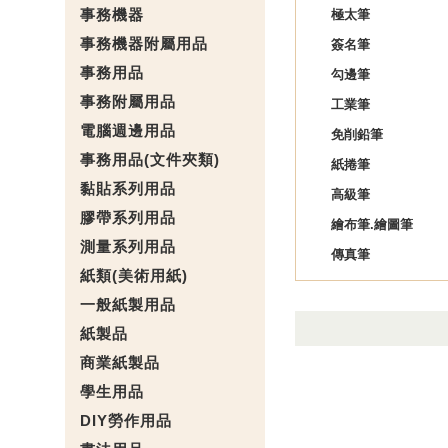
事務機器
極太筆
事務機器附屬用品
簽名筆
事務用品
勾邊筆
事務附屬用品
工業筆
電腦週邊用品
免削鉛筆
事務用品(文件夾類)
紙捲筆
黏貼系列用品
高級筆
膠帶系列用品
繪布筆.繪圖筆
測量系列用品
傳真筆
紙類(美術用紙)
一般紙製用品
紙製品
商業紙製品
學生用品
DIY勞作用品