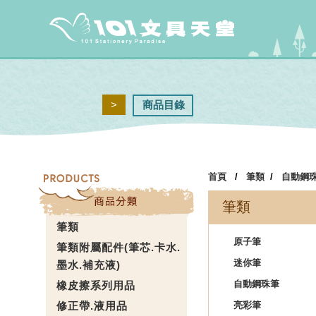
>
商品目錄
首頁
/
筆類
/
自動鋼
筆類
筆類
原子筆
筆類附屬配件(筆芯.卡水.
迷你筆
墨水.補充液)
自動鋼珠筆
橡皮擦系列用品
修正帶.液用品
亮彩筆