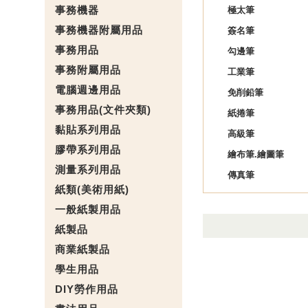
事務機器
極太筆
事務機器附屬用品
簽名筆
事務用品
勾邊筆
事務附屬用品
工業筆
電腦週邊用品
免削鉛筆
事務用品(文件夾類)
紙捲筆
黏貼系列用品
高級筆
膠帶系列用品
繪布筆.繪圖筆
測量系列用品
傳真筆
紙類(美術用紙)
一般紙製用品
紙製品
商業紙製品
學生用品
DIY勞作用品