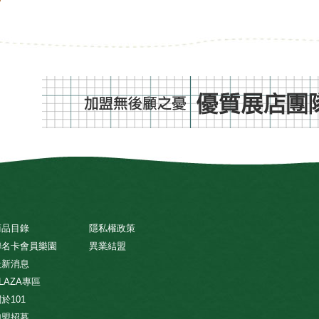
商品目錄
隱私權政策
聯名卡會員樂園
異業結盟
最新消息
LAZA專區
於101
加盟招募