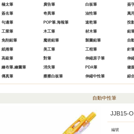
極太筆
廣告筆
白板筆
簽
簽名筆
奇異筆
油性筆
萬
勾邊筆
POP筆.海報筆
速乾筆
投
工業筆
木工筆
材木筆
鉛
免削鉛筆
魔術鉛筆
製圖鉛筆
自
紙捲筆
美工筆
工程筆
針
高級筆
對筆
伸縮原子筆
伸
繪布筆.繪圖筆
消失筆
PDA筆
健
傳真筆
擦擦白板筆
伸縮中性筆
綜
自動中性筆
JJB15
編號