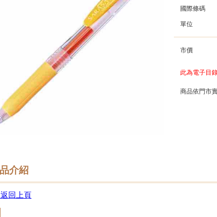
國際條碼
單位
市價
此為電子目
商品依門市
品介紹
 返回上頁
回