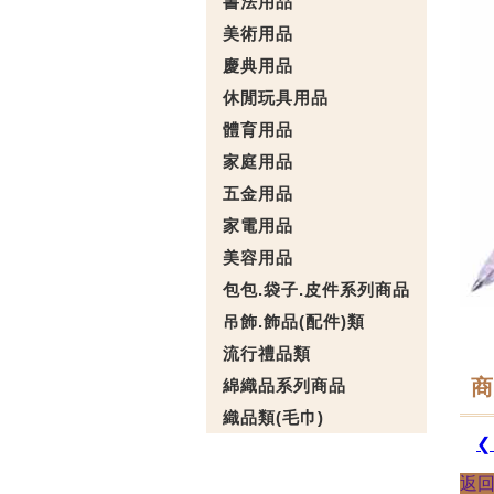
書法用品
美術用品
慶典用品
休閒玩具用品
體育用品
家庭用品
五金用品
家電用品
美容用品
包包.袋子.皮件系列商品
吊飾.飾品(配件)類
流行禮品類
商
綿織品系列商品
織品類(毛巾)
❮
返