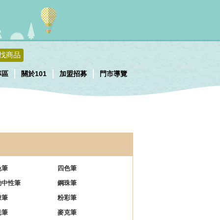
找商品
專區
關於101
加盟招募
門市導覽
色筆
四色筆
動中性筆
鋼珠筆
凍筆
粉彩筆
光筆
麥克筆