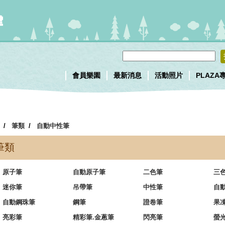
會員樂園
最新消息
活動照片
PLAZA
/
筆類
/
自動中性筆
筆類
原子筆
自動原子筆
二色筆
三
迷你筆
吊帶筆
中性筆
自
自動鋼珠筆
鋼筆
證卷筆
果
亮彩筆
精彩筆.金蔥筆
閃亮筆
螢