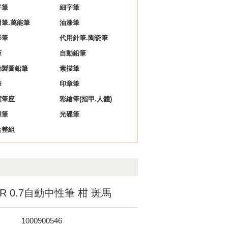
字筆
細字筆
用筆.萬能筆
油漆筆
影筆
代用針筆.陶瓷筆
筆
自動鉛筆
動製圖鉛筆
素描筆
筆
印章筆
縮筆座
彩繪筆(指甲.人體)
握筆
光碟筆
合整組
-OR 0.7自動中性筆 柑 斑馬
1000900546