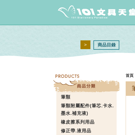
>
商品目錄
首頁
筆類
筆類附屬配件(筆芯.卡水.
墨水.補充液)
橡皮擦系列用品
修正帶.液用品