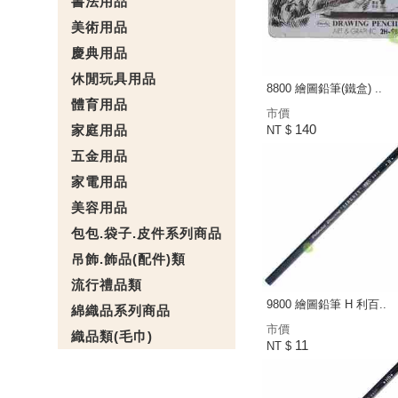
書法用品
美術用品
慶典用品
休閒玩具用品
8800 繪圖鉛筆(鐵盒) ..
體育用品
市價
140
家庭用品
NT $
五金用品
家電用品
美容用品
包包.袋子.皮件系列商品
吊飾.飾品(配件)類
流行禮品類
9800 繪圖鉛筆 H 利百..
綿織品系列商品
市價
織品類(毛巾)
11
NT $