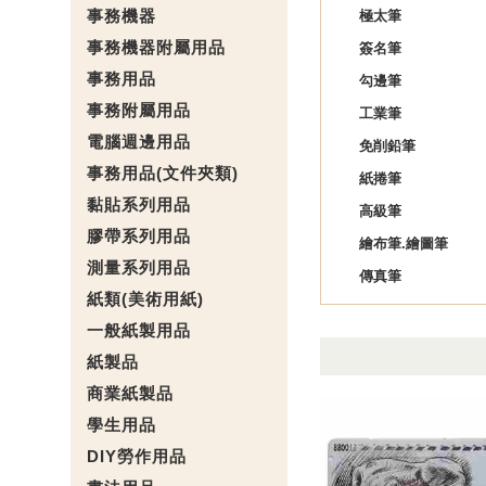
事務機器
極太筆
事務機器附屬用品
簽名筆
事務用品
勾邊筆
事務附屬用品
工業筆
電腦週邊用品
免削鉛筆
事務用品(文件夾類)
紙捲筆
黏貼系列用品
高級筆
膠帶系列用品
繪布筆.繪圖筆
測量系列用品
傳真筆
紙類(美術用紙)
一般紙製用品
紙製品
商業紙製品
學生用品
DIY勞作用品