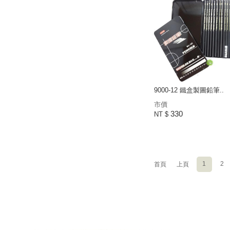
9000-12 鐵盒製圖鉛筆..
市價
330
NT $
1
2
首頁
上頁