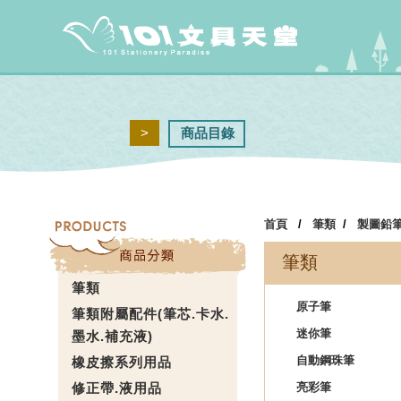
>
商品目錄
首頁
/
筆類
/
製圖鉛
筆類
筆類
原子筆
筆類附屬配件(筆芯.卡水.
迷你筆
墨水.補充液)
自動鋼珠筆
橡皮擦系列用品
修正帶.液用品
亮彩筆