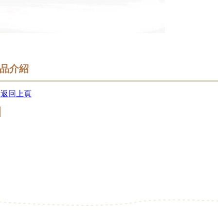
品介紹
 返回上頁
回