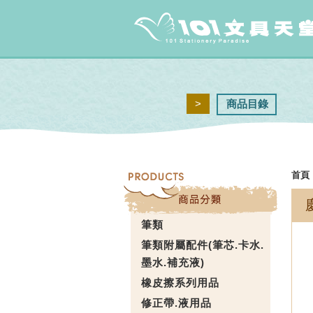
>
商品目錄
首頁
筆類
筆類附屬配件(筆芯.卡水.
墨水.補充液)
橡皮擦系列用品
修正帶.液用品