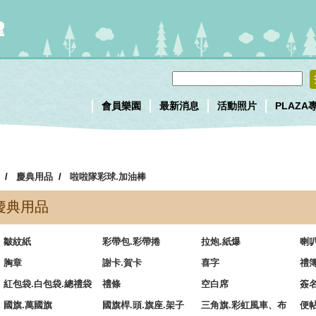
會員樂園
最新消息
活動照片
PLAZA
/
慶典用品
/
啦啦隊彩球.加油棒
慶典用品
皺紋紙
彩帶包.彩帶捲
拉炮.紙爆
喇
胸章
謝卡.賀卡
喜字
禮簿
紅包袋.白包袋.總禮袋
禮條
空白席
簽
國旗.萬國旗
國旗桿.頭.旗座.架子
三角旗.彩虹風車、布
便