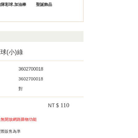
啦隊彩球.加油棒
聖誕飾品
球(小)綠
3602700018
3602700018
對
110
NT $
錄無開放網路購物功能
實際販售為準