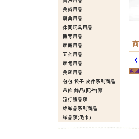
書法用品
美術用品
慶典用品
休閒玩具用品
體育用品
商
家庭用品
五金用品
❮
家電用品
返
美容用品
包包.袋子.皮件系列商品
吊飾.飾品(配件)類
流行禮品類
綿織品系列商品
織品類(毛巾)