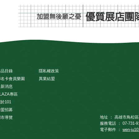
商品目錄
隱私權政策
聯名卡會員樂園
異業結盟
最新消息
LAZA專區
於101
加盟招募
地址 ： 高雄市鳥松區
門市導覽
服務電話 ： 07-731-9
電子郵件 ：
wen-ju1