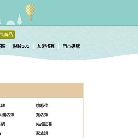
找商品
專區
關於101
加盟招募
門市導覽
叭罐
噴彩帶
.題名簿
簽名簿
名綢
結婚証書
帖
家族譜