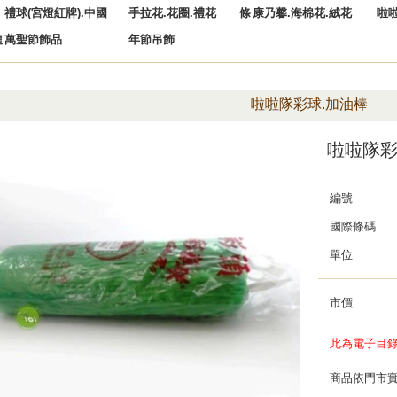
禮球(宮燈紅牌).中國
手拉花.花圈.禮花
條
康乃馨.海棉花.絨花
啦
龍
萬聖節飾品
年節吊飾
啦啦隊彩球.加油棒
啦啦隊彩
編號
國際條碼
單位
市價
此為電子目
商品依門市