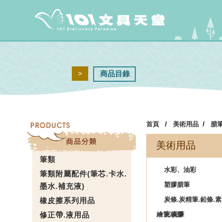
>
商品目錄
首頁
/
美術用品
/
腊筆
美術用品
筆類
水彩、油彩
筆類附屬配件(筆芯.卡水.
塑膠腊筆
墨水.補充液)
炭條.炭精筆.鉛條.素
橡皮擦系列用品
修正帶.液用品
繪筆.炭筆
完稿膠