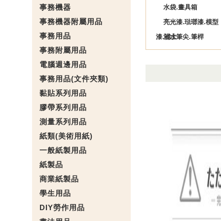
事務機器
水袋.畫具箱
事務機器附屬用品
亮光漆.琺瑯漆.模型
事務用品
漆.補土
沾水筆尖.筆桿
事務附屬用品
電腦週邊用品
事務用品(文件夾類)
黏貼系列用品
膠帶系列用品
測量系列用品
紙類(美術用紙)
一般紙製用品
紙製品
商業紙製品
學生用品
DIY勞作用品