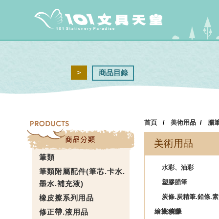
>
商品目錄
首頁
/
美術用品
/
腊筆
美術用品
筆類
水彩、油彩
筆類附屬配件(筆芯.卡水.
塑膠腊筆
墨水.補充液)
炭條.炭精筆.鉛條.素
橡皮擦系列用品
修正帶.液用品
繪筆.炭筆
完稿膠