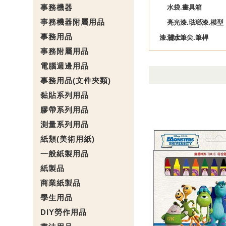
事務機器
水袋.畫具箱
事務機器附屬用品
亮光漆.琺瑯漆.模型
事務用品
漆.補土
沾水筆尖.筆桿
事務附屬用品
電腦週邊用品
事務用品(文件夾類)
黏貼系列用品
膠帶系列用品
測量系列用品
紙類(美術用紙)
一般紙製用品
紙製品
商業紙製品
學生用品
DIY勞作用品