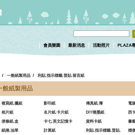
會員樂園
最新消息
活動照片
PLAZA
/
一般紙製用品
/
利貼.指示標籤.普貼.留言紙
一般紙製用品
複寫紙.臘紙
影印紙
傳真紙.簿
電
相片紙
名片紙.卡片紙
DIY噴墨紙
西
便條紙.盒
卡七.英文記憶卡
資料卡紙
書
紙捲.油單
計算紙
利貼.指示標籤.普貼.
標