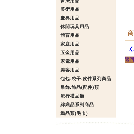
書法用品
美術用品
慶典用品
休閒玩具用品
商
體育用品
家庭用品
❮
五金用品
返
家電用品
美容用品
包包.袋子.皮件系列商品
吊飾.飾品(配件)類
流行禮品類
綿織品系列商品
織品類(毛巾)