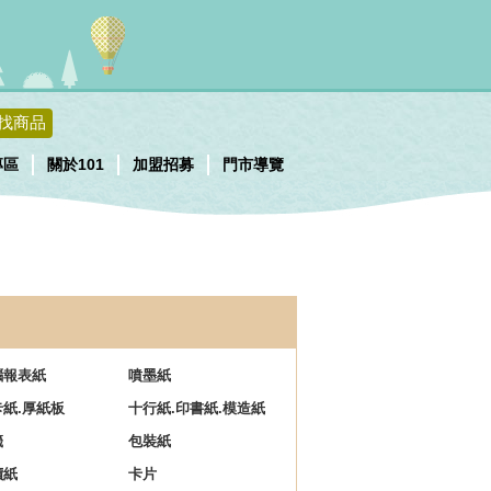
找商品
專區
關於101
加盟招募
門市導覽
腦報表紙
噴墨紙
卡紙.厚紙板
十行紙.印書紙.模造紙
籤
包裝紙
價紙
卡片