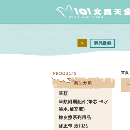
>
商品目錄
首頁
筆類
筆類附屬配件(筆芯.卡水.
墨水.補充液)
橡皮擦系列用品
修正帶.液用品