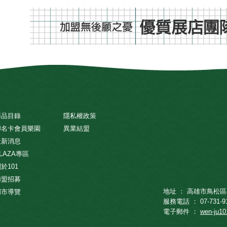
商品目錄
隱私權政策
聯名卡會員樂園
異業結盟
最新消息
LAZA專區
於101
加盟招募
地址 ： 高雄市鳥松區
門市導覽
服務電話 ： 07-731-9
電子郵件 ：
wen-ju1