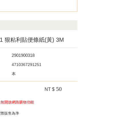
2C1 狠粘利貼便條紙(黃) 3M
2901900318
4710367291251
本
50
NT $
錄無開放網路購物功能
實際販售為準