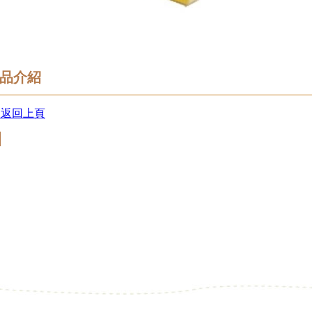
品介紹
 返回上頁
回