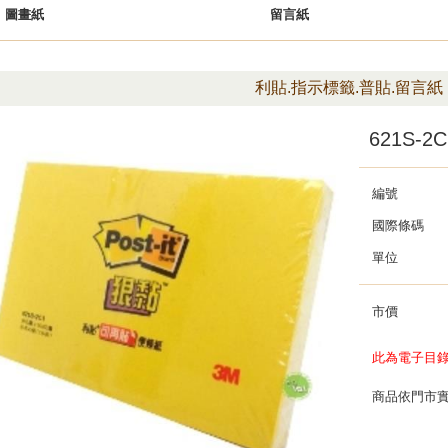
圖畫紙
留言紙
利貼.指示標籤.普貼.留言紙
621S-
編號
國際條碼
單位
市價
此為電子目
商品依門市