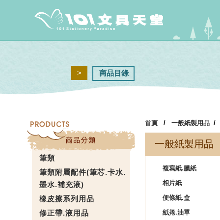
>
商品目錄
首頁
/
一般紙製用品
一般紙製用品
筆類
複寫紙.臘紙
筆類附屬配件(筆芯.卡水.
相片紙
墨水.補充液)
便條紙.盒
橡皮擦系列用品
修正帶.液用品
紙捲.油單