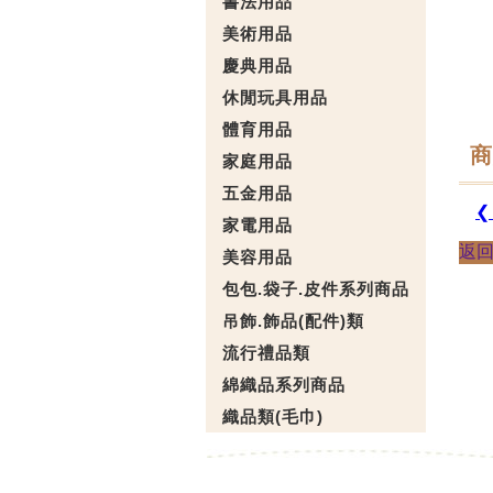
書法用品
美術用品
慶典用品
休閒玩具用品
體育用品
商
家庭用品
五金用品
❮
家電用品
返
美容用品
包包.袋子.皮件系列商品
吊飾.飾品(配件)類
流行禮品類
綿織品系列商品
織品類(毛巾)