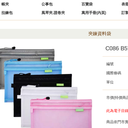
帳夾
公事包
百寶袋
表
拉鍊包
風琴夾.證卷夾
萬用手冊(內頁)
訂
夾鍊資料袋
C086 
編號
國際條碼
單位
市價(特價商品
此為電子目
商品依門市