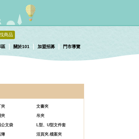
找商品
專區
關於101
加盟招募
門市導覽
訂夾
文書夾
琍夾
吊夾
繩公文袋
L型、U型文件套
話簿
活頁夾.檔案夾