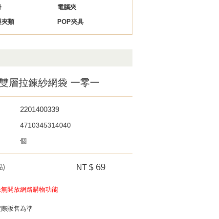
冊
電腦夾
製夾類
POP夾具
B5雙層拉鍊紗網袋 一零一
2201400339
4710345314040
個
69
)
NT $
錄無開放網路購物功能
實際販售為準