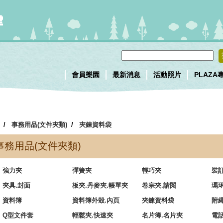
會員樂園
最新消息
活動照片
PLAZA
/
事務用品(文件夾類)
/
夾鍊資料袋
事務用品(文件夾類)
強力夾
彈簧夾
輕巧夾
裝
夾具.封面
板夾.丹麥夾.帳單夾
卷宗夾.請閱
瑪
資料簿
資料簿外殼.內頁
夾鍊資料袋
附
Q型文件套
輕鬆夾.快速夾
名片簿.名片夾
電