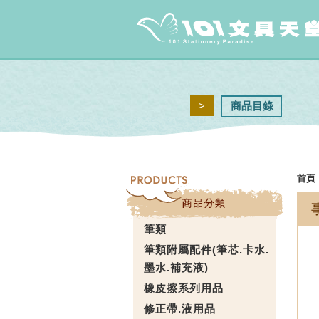
>
商品目錄
首頁
筆類
筆類附屬配件(筆芯.卡水.
墨水.補充液)
橡皮擦系列用品
修正帶.液用品