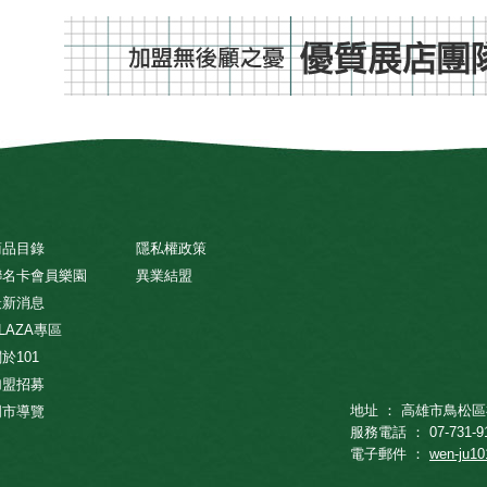
商品目錄
隱私權政策
聯名卡會員樂園
異業結盟
最新消息
LAZA專區
於101
加盟招募
地址 ： 高雄市鳥松區
門市導覽
服務電話 ： 07-731-9
電子郵件 ：
wen-ju1