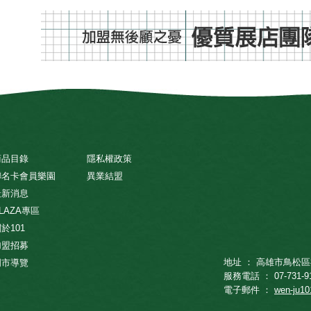
商品目錄
隱私權政策
聯名卡會員樂園
異業結盟
最新消息
LAZA專區
於101
加盟招募
地址 ： 高雄市鳥松區
門市導覽
服務電話 ： 07-731-9
電子郵件 ：
wen-ju1