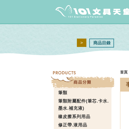
>
商品目錄
首頁
筆類
筆類附屬配件(筆芯.卡水.
墨水.補充液)
橡皮擦系列用品
修正帶.液用品