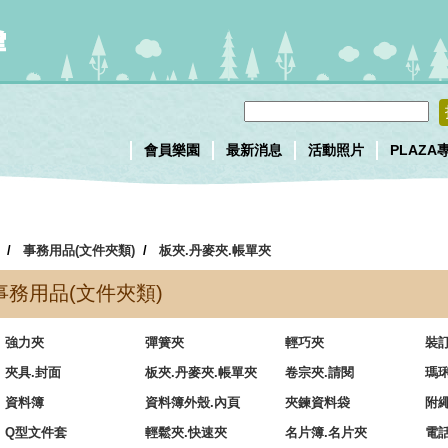
會員樂園
最新消息
活動照片
PLAZA
/
事務用品(文件夾類)
/
板夾.丹麥夾.帳單夾
事務用品(文件夾類)
強力夾
彈簧夾
輕巧夾
裝
夾具.封面
板夾.丹麥夾.帳單夾
卷宗夾.請閱
瑪
資料簿
資料簿外殼.內頁
夾鍊資料袋
附
Q型文件套
輕鬆夾.快速夾
名片簿.名片夾
電