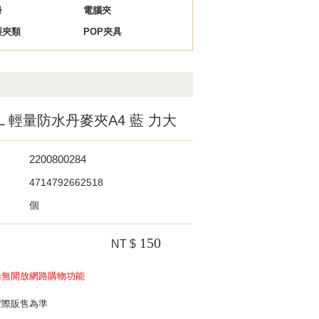
冊
電腦夾
製夾類
POP夾具
-BL 輕量防水丹麥夾A4 藍 力大
2200800284
4714792662518
個
150
NT $
錄無開放網路購物功能
實際販售為準