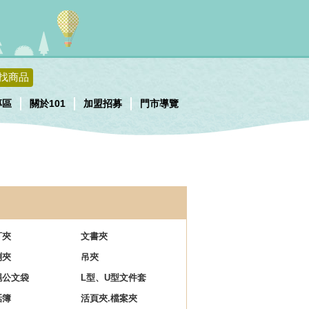
找商品
專區
關於101
加盟招募
門市導覽
訂夾
文書夾
琍夾
吊夾
繩公文袋
L型、U型文件套
話簿
活頁夾.檔案夾