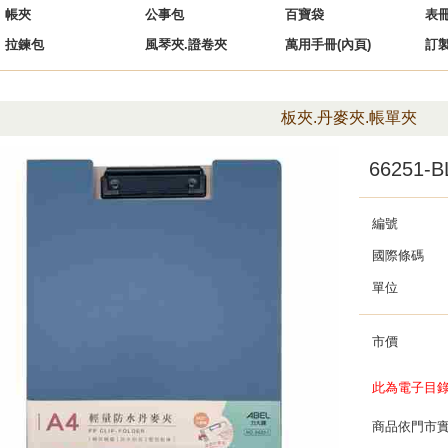
帳夾
公事包
百寶袋
表
拉鍊包
風琴夾.證卷夾
萬用手冊(內頁)
訂
板夾.丹麥夾.帳單夾
66251
編號
國際條碼
單位
市價
此為電子目
商品依門市