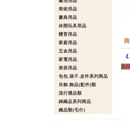
書法用品
美術用品
慶典用品
休閒玩具用品
體育用品
商
家庭用品
五金用品
❮
家電用品
返
美容用品
包包.袋子.皮件系列商品
吊飾.飾品(配件)類
流行禮品類
綿織品系列商品
織品類(毛巾)