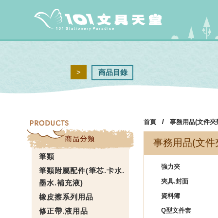
>
商品目錄
首頁
/
事務用品(文件夾
事務用品(文件
筆類
強力夾
筆類附屬配件(筆芯.卡水.
夾具.封面
墨水.補充液)
資料簿
橡皮擦系列用品
修正帶.液用品
Q型文件套