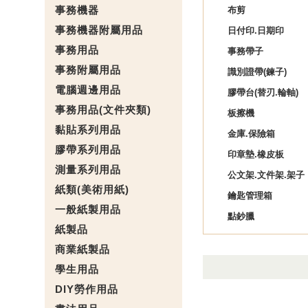
事務機器
布剪
事務機器附屬用品
日付印.日期印
事務用品
事務帶子
事務附屬用品
識別證帶(鍊子)
電腦週邊用品
膠帶台(替刃.輪軸)
事務用品(文件夾類)
板擦機
黏貼系列用品
金庫.保險箱
膠帶系列用品
印章墊.橡皮板
測量系列用品
公文架.文件架.架子
紙類(美術用紙)
鑰匙管理箱
一般紙製用品
點鈔臘
紙製品
商業紙製品
學生用品
DIY勞作用品