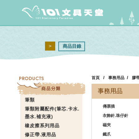
>
商品目錄
首頁
/
事務用品
/
膠帶
事務用品
筆類
傳票插
筆類附屬配件(筆芯.卡水.
衣飾針.珠仔針
墨水.補充液)
磁夾
橡皮擦系列用品
修正帶.液用品
鐵爪