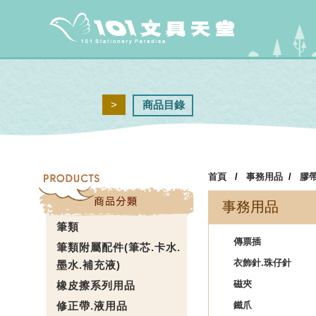
>
商品目錄
首頁
/
事務用品
/
膠帶
事務用品
筆類
傳票插
筆類附屬配件(筆芯.卡水.
衣飾針.珠仔針
墨水.補充液)
磁夾
橡皮擦系列用品
修正帶.液用品
鐵爪