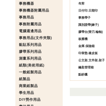
事務機器
布剪
事務機器附屬用品
日付印.日期印
事務用品
事務帶子
事務附屬用品
識別證帶(鍊子)
電腦週邊用品
膠帶台(替刃.輪軸)
事務用品(文件夾類)
板擦機
黏貼系列用品
金庫.保險箱
膠帶系列用品
印章墊.橡皮板
測量系列用品
公文架.文件架.架子
紙類(美術用紙)
鑰匙管理箱
一般紙製用品
點鈔臘
紙製品
商業紙製品
學生用品
DIY勞作用品