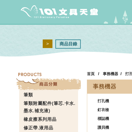
>
商品目錄
首頁
/
事務機器
/
打
事務機器
筆類
打孔機
筆類附屬配件(筆芯.卡水.
釘衣槍
墨水.補充液)
標誌機
橡皮擦系列用品
修正帶.液用品
護貝機